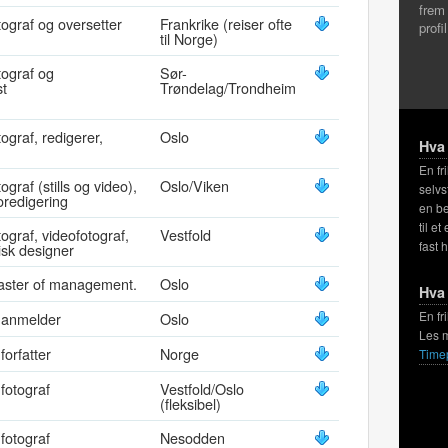
frem
otograf og oversetter
Frankrike (reiser ofte
profi
til Norge)
tograf og
Sør-
st
Trøndelag/Trondheim
tograf, redigerer,
Oslo
Hva 
En fr
tograf (stills og video),
Oslo/Viken
selvs
oredigering
en be
til et
tograf, videofotograf,
Vestfold
fast 
fisk designer
Master of management.
Oslo
Hva 
En fr
g anmelder
Oslo
Les 
forfatter
Norge
Time
 fotograf
Vestfold/Oslo
(fleksibel)
 fotograf
Nesodden