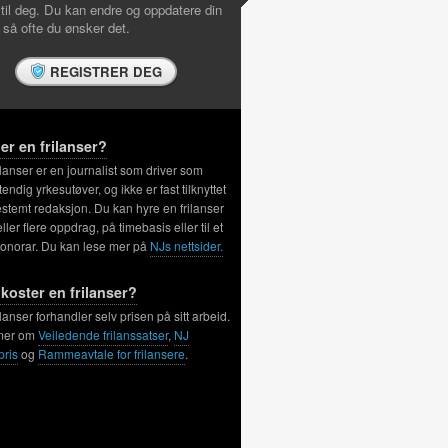
 til deg. Du kan endre og oppdatere din
l så ofte du ønsker det.
REGISTRER DEG
er en frilanser?
ilanser er en journalist som driver som
tendig yrkesutøver, og ikke er fast tilknyttet
stemt redaksjon. Du kan hyre en frilanser
 eller flere oppdrag, på timebasis eller til et
honorar. Du kan lese mer på
NJs nettsider.
koster en frilanser?
ilanser forhandler selv prisen på sitt arbeid.
mer om
Veiledende frilanssatser
,
NJ
pris
og
Rammeavtale for frilansere
.