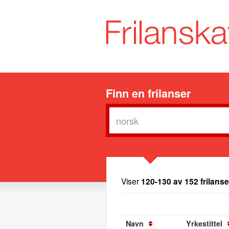
Finn en frilanser
Viser
120-130 av 152 frilanse
Navn
Yrkestittel