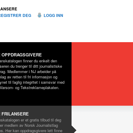
LANSERE
REGISTRER DEG
LOGG INN
 OPPDRAGSGIVERE
lanskatalogen finner du enkelt den
nseren du trenger til ditt journalistiske
rag. Medlemmer i NJ arbeider på
lag av retten til fri informasjon og
net til faglig integritet i samsvar med
Varsom- og Tekstreklameplakaten.
 FRILANSERE
nskatalogen er et gratis tilbud til deg
er medlem av Norsk Journalistlag
ns. Her kan oppdragsgivere lett finne