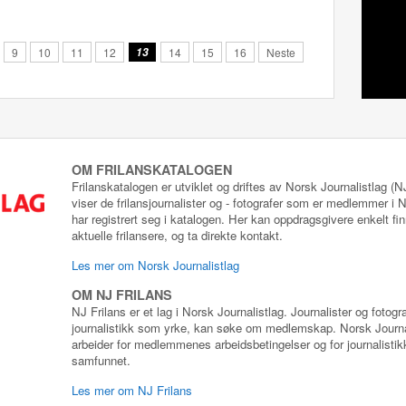
9
10
11
12
13
14
15
16
Neste
OM FRILANSKATALOGEN
Frilanskatalogen er utviklet og driftes av Norsk Journalistlag (
viser de frilansjournalister og - fotografer som er medlemmer i
har registrert seg i katalogen. Her kan oppdragsgivere enkelt fin
aktuelle frilansere, og ta direkte kontakt.
Les mer om Norsk Journalistlag
OM NJ FRILANS
NJ Frilans er et lag i Norsk Journalistlag. Journalister og fotog
journalistikk som yrke, kan søke om medlemskap. Norsk Journa
arbeider for medlemmenes arbeidsbetingelser og for journalistikk
samfunnet.
Les mer om NJ Frilans