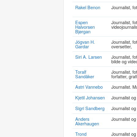
Rakel Benon
Journalist, f
Espen
Journalist, fo
Halvorsen
videojournali
Bjørgan
Jógvan H.
Journalist, fo
Gardar
oversetter,
Siri A. Larsen
Journalist, fo
bilde og vide
Toralf
Journalist, fo
Sandåker
forfatter, gra
Astri Vannebo
Journalist. 
Kjetil Johansen
Journalist o
Sigri Sandberg
Journalist og 
Anders
Journalist og
Akerhaugen
Trond
Journalist og