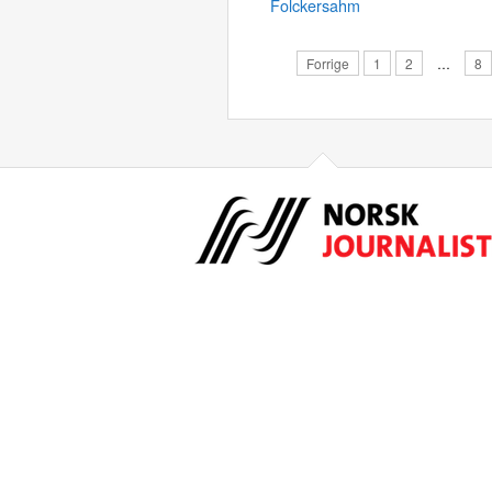
Folckersahm
Forrige
1
2
…
8