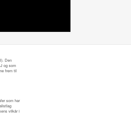
NJ). Den
 NJ og som
ne frem til
rafer som har
listlag
ens vilkår i