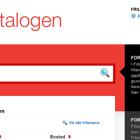
FRI
FOR
I Fri
frila
oppd
grunn
hensy
Vær 
re
FOR
Vis alle frilansere
Frila
som 
Bosted
Frila