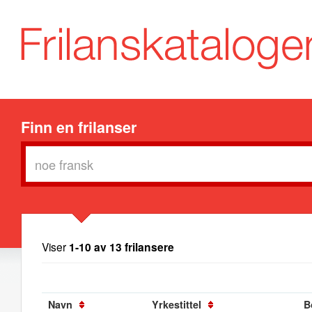
Finn en frilanser
Viser
1-10 av 13 frilansere
Navn
Yrkestittel
B