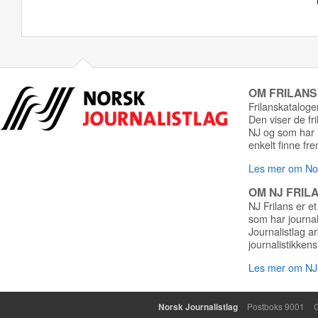
OM FRILAN
Frilanskatalogen
Den viser de fr
NJ og som har r
enkelt finne fre
Les mer om Nor
OM NJ FRIL
NJ Frilans er et
som har journa
Journalistlag a
journalistikkens
Les mer om NJ 
Norsk Journalistlag
Postboks 9001