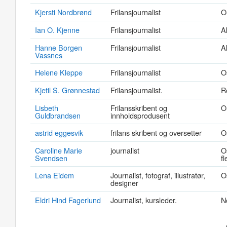
Kjersti Nordbrønd
Frilansjournalist
O
Ian O. Kjenne
Frilansjournalist
A
Hanne Borgen
Frilansjournalist
A
Vassnes
Helene Kleppe
Frilansjournalist
O
Kjetil S. Grønnestad
Frilansjournalist.
R
Lisbeth
Frilansskribent og
O
Guldbrandsen
innholdsprodusent
astrid eggesvik
frilans skribent og oversetter
O
Caroline Marie
journalist
O
Svendsen
fl
Lena Eidem
Journalist, fotograf, illustratør,
O
designer
Eldri Hind Fagerlund
Journalist, kursleder.
N