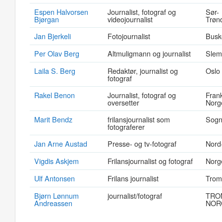
Espen Halvorsen
Journalist, fotograf og
Sør-
Bjørgan
videojournalist
Trøn
Jan Bjerkeli
Fotojournalist
Busk
Per Olav Berg
Altmuligmann og journalist
Slem
Laila S. Berg
Redaktør, journalist og
Oslo
fotograf
Rakel Benon
Journalist, fotograf og
Frank
oversetter
Norg
Marit Bendz
frilansjournalist som
Sogn
fotograferer
Jan Arne Austad
Presse- og tv-fotograf
Nord
Vigdis Askjem
Frilansjournalist og fotograf
Norg
Ulf Antonsen
Frilans journalist
Trom
Bjørn Lønnum
journalist/fotograf
TRON
Andreassen
NOR