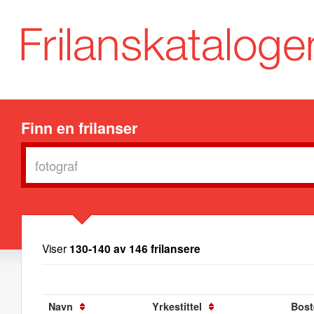
Finn en frilanser
Viser
130-140 av 146 frilansere
Navn
Yrkestittel
Bost