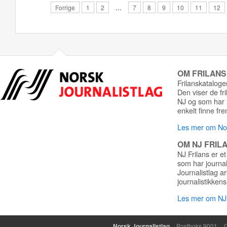
Forrige
1
2
…
7
8
9
10
11
12
OM FRILAN
Frilanskatalogen
Den viser de fr
NJ og som har r
enkelt finne fre
Les mer om Nor
OM NJ FRIL
NJ Frilans er et
som har journa
Journalistlag a
journalistikkens
Les mer om NJ 
Norsk Journalistlag
Postboks 9001