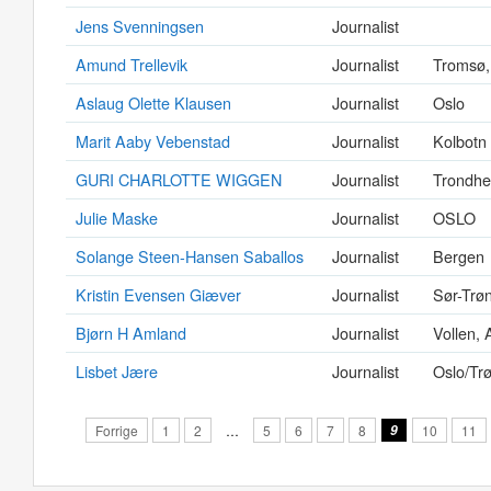
Jens Svenningsen
Journalist
Amund Trellevik
Journalist
Tromsø,
Aslaug Olette Klausen
Journalist
Oslo
Marit Aaby Vebenstad
Journalist
Kolbotn
GURI CHARLOTTE WIGGEN
Journalist
Trondhe
Julie Maske
Journalist
OSLO
Solange Steen-Hansen Saballos
Journalist
Bergen
Kristin Evensen Giæver
Journalist
Sør-Trø
Bjørn H Amland
Journalist
Vollen, 
Lisbet Jære
Journalist
Oslo/Tr
Forrige
1
2
…
5
6
7
8
9
10
11