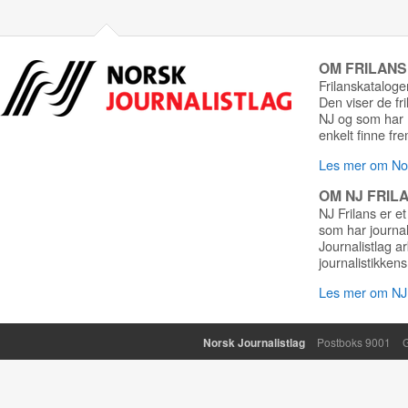
OM FRILAN
Frilanskatalogen
Den viser de fr
NJ og som har r
enkelt finne fre
Les mer om Nor
OM NJ FRIL
NJ Frilans er et
som har journa
Journalistlag a
journalistikkens
Les mer om NJ 
Norsk Journalistlag
Postboks 9001