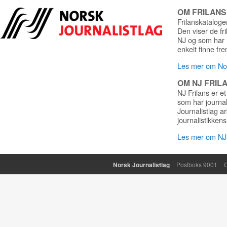
OM FRILAN
Frilanskatalogen
Den viser de fr
NJ og som har r
enkelt finne fre
Les mer om Nor
OM NJ FRIL
NJ Frilans er et
som har journa
Journalistlag a
journalistikkens
Les mer om NJ 
Norsk Journalistlag
Postboks 9001