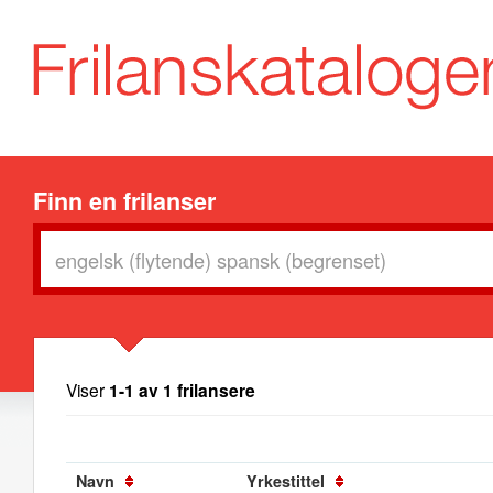
Finn en frilanser
Viser
1-1 av 1 frilansere
Navn
Yrkestittel