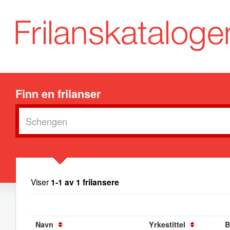
Finn en frilanser
Viser
1-1 av 1 frilansere
Navn
Yrkestittel
B