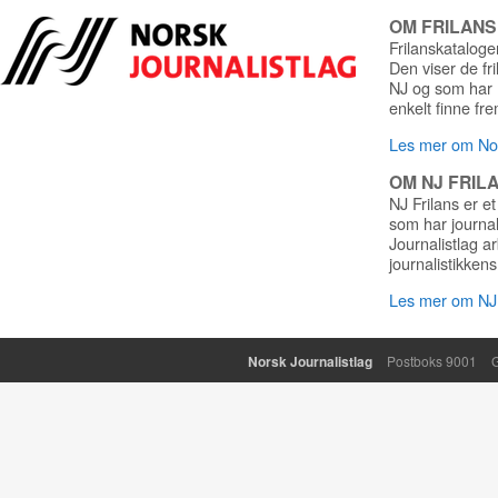
OM FRILAN
Frilanskatalogen
Den viser de fr
NJ og som har r
enkelt finne fre
Les mer om Nor
OM NJ FRIL
NJ Frilans er et
som har journa
Journalistlag a
journalistikkens
Les mer om NJ 
Norsk Journalistlag
Postboks 9001