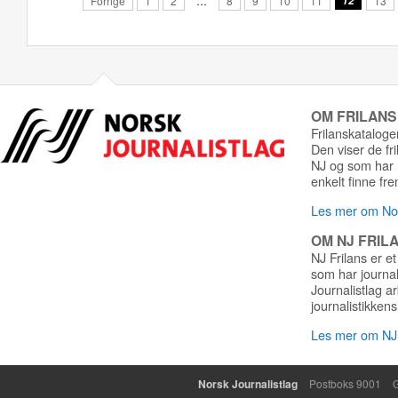
Forrige
1
2
…
8
9
10
11
12
13
OM FRILAN
Frilanskatalogen
Den viser de fr
NJ og som har r
enkelt finne fre
Les mer om Nor
OM NJ FRIL
NJ Frilans er et
som har journa
Journalistlag a
journalistikkens
Les mer om NJ 
Norsk Journalistlag
Postboks 9001