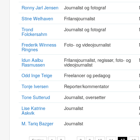
Ronny Jarl Jensen
Journalist og fotograf
Stine Welhaven
Frilansjournalist
Trond
Journalist og fotograf
Folckersahm
Frederik Winness
Foto- og videojournalist
Ringnes
Idun Aalbu
Frilansjournalist, regissør, foto- og
Rasmussen
videojournalist
Odd Inge Teige
Freelancer og pedagog
Tonje Iversen
Reporter/kommentator
Tone Sutterud
Journalist, oversetter
Lise Katrine
Journalist
Askvik
M. Tariq Bazger
Journalist