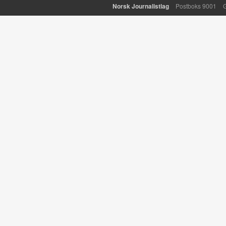
Norsk Journalistlag
Postboks 9001