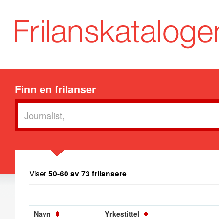
Finn en frilanser
Viser
50-60 av 73 frilansere
Navn
Yrkestittel