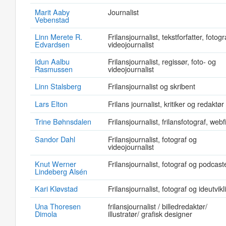
Marit Aaby
Journalist
Vebenstad
Linn Merete R.
Frilansjournalist, tekstforfatter, fotogr
Edvardsen
videojournalist
Idun Aalbu
Frilansjournalist, regissør, foto- og
Rasmussen
videojournalist
Linn Stalsberg
Frilansjournalist og skribent
Lars Elton
Frilans journalist, kritiker og redaktør
Trine Bøhnsdalen
Frilansjournalist, frilansfotograf, webf
Sandor Dahl
Frilansjournalist, fotograf og
videojournalist
Knut Werner
Frilansjournalist, fotograf og podcast
Lindeberg Alsén
Kari Kløvstad
Frilansjournalist, fotograf og ideutvikl
Una Thoresen
frilansjournalist / billedredaktør/
Dimola
illustratør/ grafisk designer