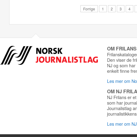
Forrige
1
2
3
4
OM FRILAN
Frilanskatalogen
Den viser de fr
NJ og som har r
enkelt finne fre
Les mer om Nor
OM NJ FRIL
NJ Frilans er et
som har journa
Journalistlag a
journalistikkens
Les mer om NJ 