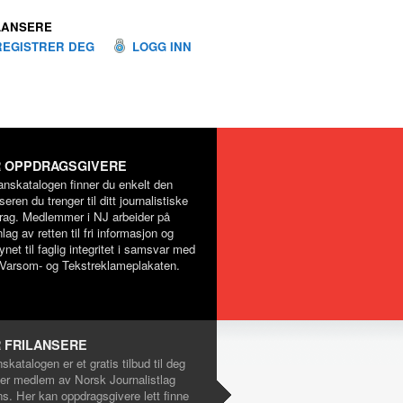
LANSERE
REGISTRER DEG
LOGG INN
 OPPDRAGSGIVERE
lanskatalogen finner du enkelt den
nseren du trenger til ditt journalistiske
rag. Medlemmer i NJ arbeider på
lag av retten til fri informasjon og
net til faglig integritet i samsvar med
Varsom- og Tekstreklameplakaten.
 FRILANSERE
nskatalogen er et gratis tilbud til deg
er medlem av Norsk Journalistlag
ns. Her kan oppdragsgivere lett finne