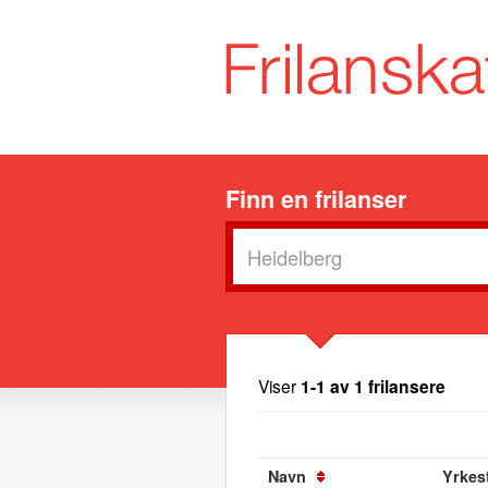
Finn en frilanser
Viser
1-1 av 1 frilansere
Navn
Yrkest