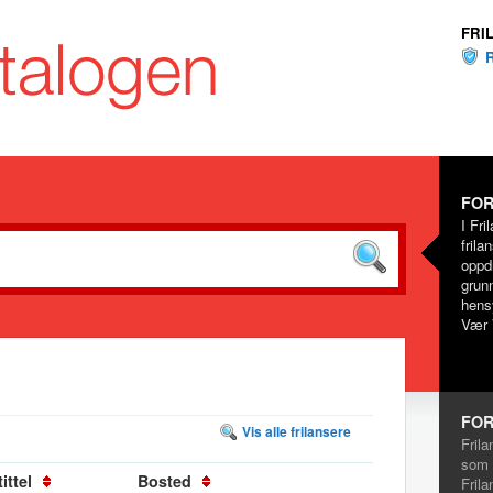
FRI
FOR
I Fri
frila
oppd
grunn
hensy
Vær 
FOR
Vis alle frilansere
Frila
som 
ittel
Bosted
Frila