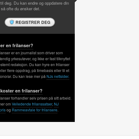
 til deg. Du kan endre og oppdatere din
l så ofte du ønsker det.
REGISTRER DEG
er en frilanser?
ilanser er en journalist som driver som
tendig yrkesutøver, og ikke er fast tilknyttet
stemt redaksjon. Du kan hyre en frilanser
 eller flere oppdrag, på timebasis eller til et
honorar. Du kan lese mer på
NJs nettsider.
koster en frilanser?
ilanser forhandler selv prisen på sitt arbeid.
mer om
Veiledende frilanssatser
,
NJ
pris
og
Rammeavtale for frilansere
.