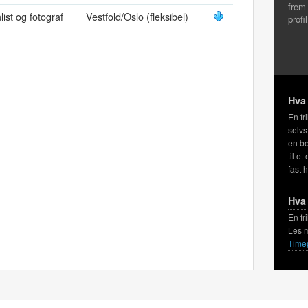
frem
list og fotograf
Vestfold/Oslo (fleksibel)
profi
Hva 
En fr
selvs
en be
til et
fast 
Hva 
En fr
Les 
Time