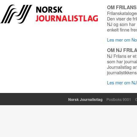
OM FRILAN
Frilanskatalogen
Den viser de fr
NJ og som har r
enkelt finne fre
Les mer om Nor
OM NJ FRIL
NJ Frilans er et
som har journa
Journalistlag a
journalistikkens
Les mer om NJ 
Norsk Journalistlag
Postboks 9001