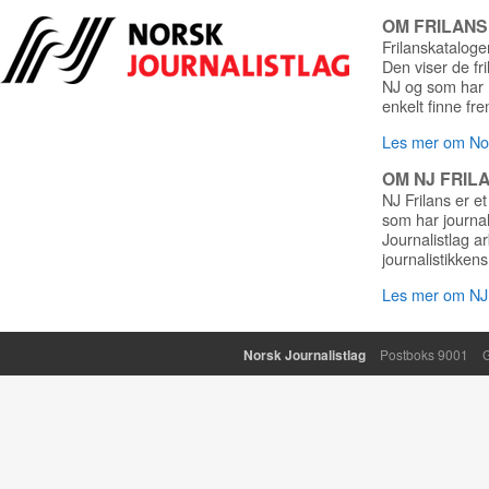
OM FRILAN
Frilanskatalogen
Den viser de fr
NJ og som har r
enkelt finne fre
Les mer om Nor
OM NJ FRIL
NJ Frilans er et
som har journa
Journalistlag a
journalistikkens
Les mer om NJ 
Norsk Journalistlag
Postboks 9001