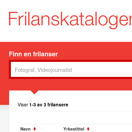
Finn en frilanser
Viser
1-3 av 3 frilansere
Navn
Yrkestittel