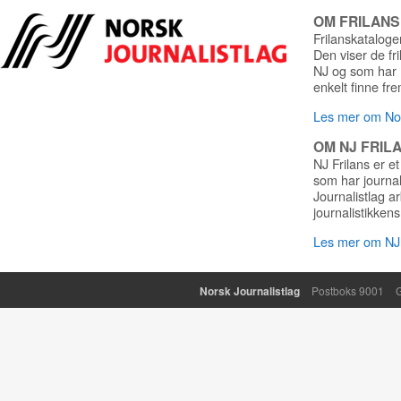
OM FRILAN
Frilanskatalogen
Den viser de fr
NJ og som har r
enkelt finne fre
Les mer om Nor
OM NJ FRIL
NJ Frilans er et
som har journa
Journalistlag a
journalistikkens
Les mer om NJ 
Norsk Journalistlag
Postboks 9001