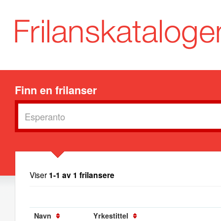
Finn en frilanser
Viser
1-1 av 1 frilansere
Navn
Yrkestittel