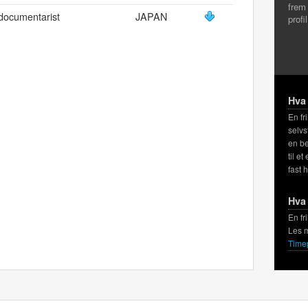
frem
 documentarist
JAPAN
profi
Hva 
En fr
selvs
en be
til et
fast 
Hva 
En fr
Les 
Time