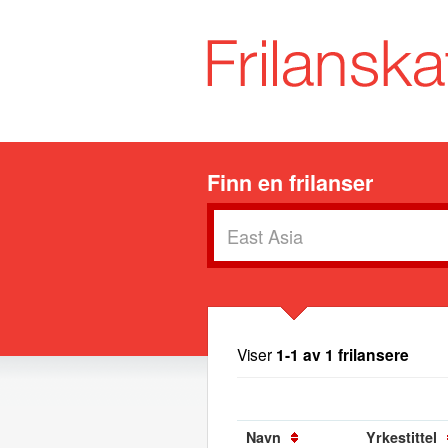
Finn en frilanser
Viser
1-1 av 1 frilansere
Navn
Yrkestittel