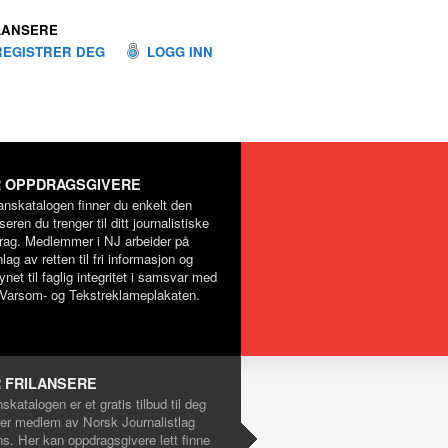
LANSERE
REGISTRER DEG
LOGG INN
 OPPDRAGSGIVERE
lanskatalogen finner du enkelt den
nseren du trenger til ditt journalistiske
rag. Medlemmer i NJ arbeider på
lag av retten til fri informasjon og
net til faglig integritet i samsvar med
Varsom- og Tekstreklameplakaten.
 FRILANSERE
nskatalogen er et gratis tilbud til deg
er medlem av Norsk Journalistlag
ns. Her kan oppdragsgivere lett finne