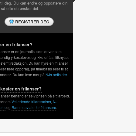
 til deg. Du kan endre og oppdatere din
l så ofte du ønsker det.
REGISTRER DEG
er en frilanser?
ilanser er en journalist som driver som
tendig yrkesutøver, og ikke er fast tilknyttet
stemt redaksjon. Du kan hyre en frilanser
 eller flere oppdrag, på timebasis eller til et
honorar. Du kan lese mer på
NJs nettsider.
koster en frilanser?
ilanser forhandler selv prisen på sitt arbeid.
mer om
Veiledende frilanssatser
,
NJ
pris
og
Rammeavtale for frilansere
.