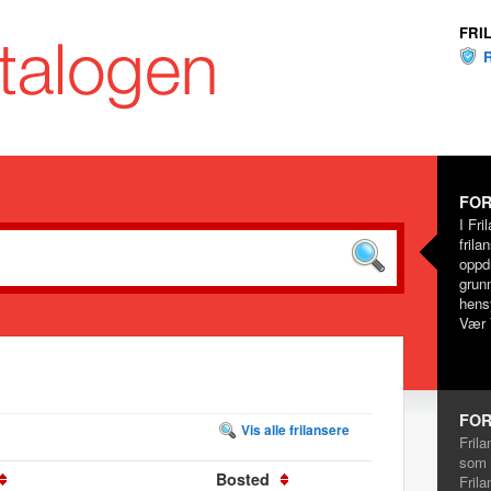
FRI
FOR
I Fri
frila
oppd
grunn
hensy
Vær 
FOR
Vis alle frilansere
Frila
som 
Bosted
Frila