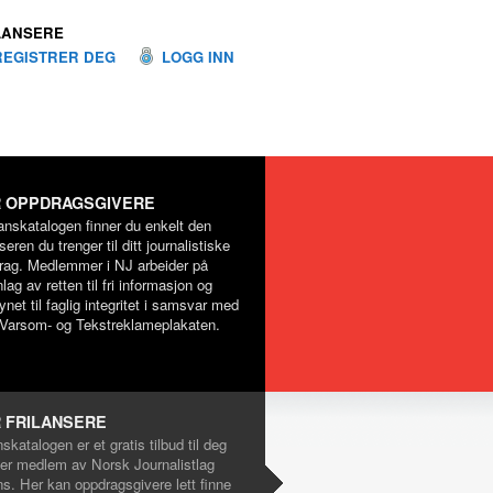
LANSERE
REGISTRER DEG
LOGG INN
 OPPDRAGSGIVERE
lanskatalogen finner du enkelt den
nseren du trenger til ditt journalistiske
rag. Medlemmer i NJ arbeider på
lag av retten til fri informasjon og
net til faglig integritet i samsvar med
Varsom- og Tekstreklameplakaten.
 FRILANSERE
nskatalogen er et gratis tilbud til deg
er medlem av Norsk Journalistlag
ns. Her kan oppdragsgivere lett finne