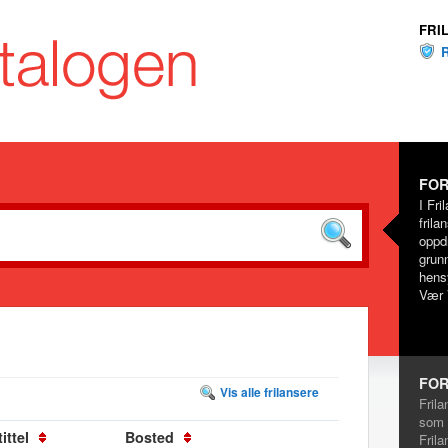
FRI
FOR
I Fri
frila
oppd
grunn
hensy
Vær 
FOR
Vis alle frilansere
Frila
som 
ittel
Bosted
Frila