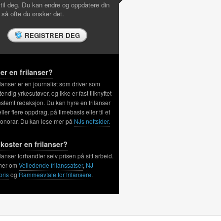
 til deg. Du kan endre og oppdatere din
l så ofte du ønsker det.
REGISTRER DEG
er en frilanser?
ilanser er en journalist som driver som
tendig yrkesutøver, og ikke er fast tilknyttet
stemt redaksjon. Du kan hyre en frilanser
 eller flere oppdrag, på timebasis eller til et
honorar. Du kan lese mer på
NJs nettsider.
koster en frilanser?
ilanser forhandler selv prisen på sitt arbeid.
mer om
Veiledende frilanssatser
,
NJ
pris
og
Rammeavtale for frilansere
.