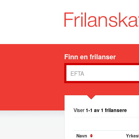
Finn en frilanser
Viser
1-1 av 1 frilansere
Navn
Yrkest