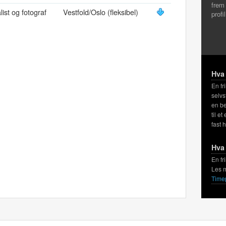
frem
list og fotograf
Vestfold/Oslo (fleksibel)
profi
Hva 
En fr
selvs
en be
til et
fast 
Hva 
En fr
Les 
Time