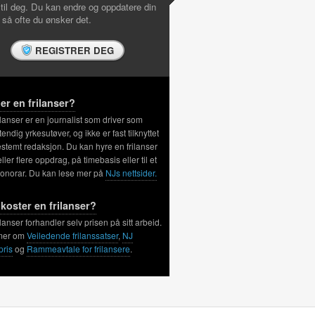
 til deg. Du kan endre og oppdatere din
l så ofte du ønsker det.
REGISTRER DEG
er en frilanser?
ilanser er en journalist som driver som
tendig yrkesutøver, og ikke er fast tilknyttet
stemt redaksjon. Du kan hyre en frilanser
 eller flere oppdrag, på timebasis eller til et
honorar. Du kan lese mer på
NJs nettsider.
koster en frilanser?
ilanser forhandler selv prisen på sitt arbeid.
mer om
Veiledende frilanssatser
,
NJ
pris
og
Rammeavtale for frilansere
.