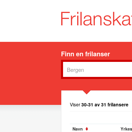
Finn en frilanser
Viser
30-31 av 31 frilansere
Navn
Yrkest