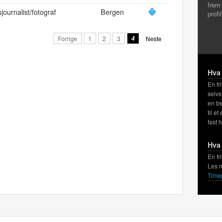
frem
sjournalist/fotograf
Bergen
profi
Forrige
1
2
3
4
Neste
Hva 
En fr
selvs
en be
til et
fast 
Hva 
En fr
Les 
Time