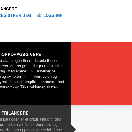
LANSERE
REGISTRER DEG
LOGG INN
 OPPDRAGSGIVERE
lanskatalogen finner du enkelt den
nseren du trenger til ditt journalistiske
rag. Medlemmer i NJ arbeider på
lag av retten til fri informasjon og
net til faglig integritet i samsvar med
Varsom- og Tekstreklameplakaten.
 FRILANSERE
nskatalogen er et gratis tilbud til deg
er medlem av Norsk Journalistlag
ns. Her kan oppdragsgivere lett finne