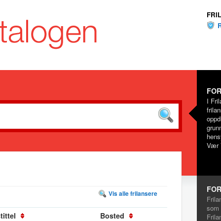
FRI
FOR
I Fri
frila
oppd
grunn
hensy
Vær 
FOR
Vis alle frilansere
Frila
som 
ittel
Bosted
Frila