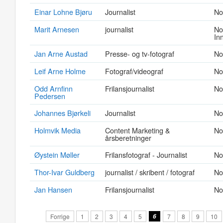
Einar Lohne Bjøru
Journalist
No
Marit Arnesen
journalist
No
In
Jan Arne Austad
Presse- og tv-fotograf
No
Leif Arne Holme
Fotograf/videograf
No
Odd Arnfinn
Frilansjournalist
No
Pedersen
Johannes Bjørkeli
Journalist
No
Holmvik Media
Content Marketing &
No
årsberetninger
Øystein Møller
Frilansfotograf - Journalist
No
Thor-Ivar Guldberg
journalist / skribent / fotograf
No
Jan Hansen
Frilansjournalist
No
Forrige
1
2
3
4
5
6
7
8
9
10