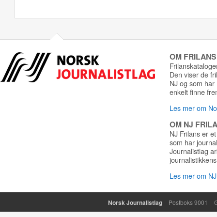
OM FRILAN
Frilanskatalogen
Den viser de fr
NJ og som har r
enkelt finne fre
Les mer om Nor
OM NJ FRIL
NJ Frilans er et
som har journa
Journalistlag a
journalistikkens
Les mer om NJ 
Norsk Journalistlag
Postboks 9001