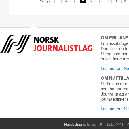
Forrige
1
2
3
4
5
6
7
8
9
OM FRILAN
Frilanskatalogen
Den viser de fr
NJ og som har r
enkelt finne fre
Les mer om Nor
OM NJ FRIL
NJ Frilans er et
som har journa
Journalistlag a
journalistikkens
Les mer om NJ 
Norsk Journalistlag
Postboks 9001