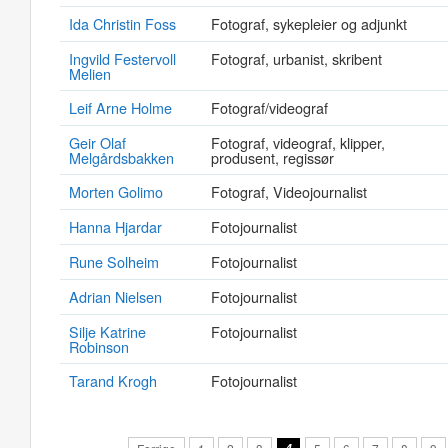
Ida Christin Foss
Fotograf, sykepleier og adjunkt
Ingvild Festervoll
Fotograf, urbanist, skribent
Melien
Leif Arne Holme
Fotograf/videograf
Geir Olaf
Fotograf, videograf, klipper,
Melgårdsbakken
produsent, regissør
Morten Golimo
Fotograf, Videojournalist
Hanna Hjardar
Fotojournalist
Rune Solheim
Fotojournalist
Adrian Nielsen
Fotojournalist
Silje Katrine
Fotojournalist
Robinson
Tarand Krogh
Fotojournalist