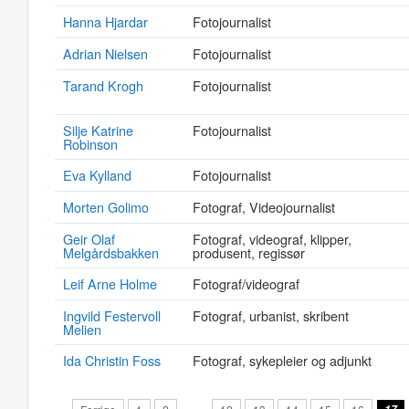
Hanna Hjardar
Fotojournalist
Adrian Nielsen
Fotojournalist
Tarand Krogh
Fotojournalist
Silje Katrine
Fotojournalist
Robinson
Eva Kylland
Fotojournalist
Morten Golimo
Fotograf, Videojournalist
Geir Olaf
Fotograf, videograf, klipper,
Melgårdsbakken
produsent, regissør
Leif Arne Holme
Fotograf/videograf
Ingvild Festervoll
Fotograf, urbanist, skribent
Melien
Ida Christin Foss
Fotograf, sykepleier og adjunkt