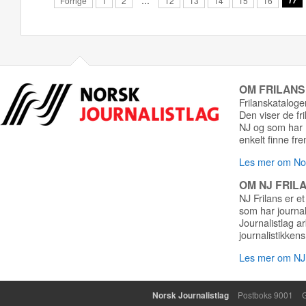
Forrige
1
2
…
12
13
14
15
16
17
OM FRILAN
Frilanskatalogen
Den viser de fr
NJ og som har r
enkelt finne fre
Les mer om Nor
OM NJ FRIL
NJ Frilans er et
som har journa
Journalistlag a
journalistikkens
Les mer om NJ 
Norsk Journalistlag
Postboks 9001