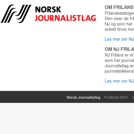
OM FRILAN
Frilanskatalogen
Den viser de fr
NJ og som har r
enkelt finne fre
Les mer om Nor
OM NJ FRIL
NJ Frilans er et
som har journa
Journalistlag a
journalistikkens
Les mer om NJ 
Norsk Journalistlag
Postboks 9001