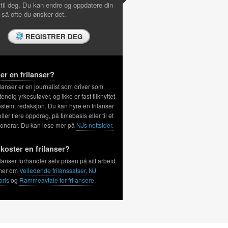
 til deg. Du kan endre og oppdatere din
l så ofte du ønsker det.
REGISTRER DEG
er en frilanser?
ilanser er en journalist som driver som
tendig yrkesutøver, og ikke er fast tilknyttet
stemt redaksjon. Du kan hyre en frilanser
 eller flere oppdrag, på timebasis eller til et
honorar. Du kan lese mer på
NJs nettsider.
koster en frilanser?
ilanser forhandler selv prisen på sitt arbeid.
mer om
Veiledende frilanssatser
,
NJ
pris
og
Rammeavtale for frilansere
.