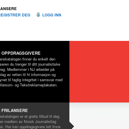
LANSERE
REGISTRER DEG
LOGG INN
 OPPDRAGSGIVERE
lanskatalogen finner du enkelt den
nseren du trenger til ditt journalistiske
rag. Medlemmer i NJ arbeider på
lag av retten til fri informasjon og
net til faglig integritet i samsvar med
Varsom- og Tekstreklameplakaten.
 FRILANSERE
nskatalogen er et gratis tilbud til deg
er medlem av Norsk Journalistlag
ns. Her kan oppdragsgivere lett finne