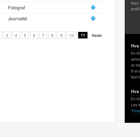
frem
Fotograf
profi
Journalist
3
4
5
6
7
8
9
10
11
Neste
Hva 
En fr
selvs
en be
til et
fast 
Hva 
En fr
Les 
Time