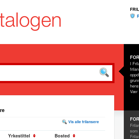
FRI
FOR
I Fri
frila
oppd
grunn
hensy
Vær 
re
FOR
Vis alle frilansere
Frila
som 
Yrkestittel
Bosted
Frila